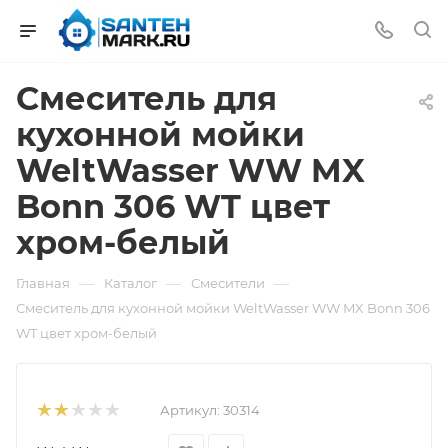
Смеситель для
кухонной мойки
WeltWasser WW MX
Bonn 306 WT цвет
хром-белый
—
—
—
Главная
Каталог
Смесители
Смеситель для кухонной мойки WeltWasser WW MX Bonn 306
WT цвет хром-белый
Артикул:
30314