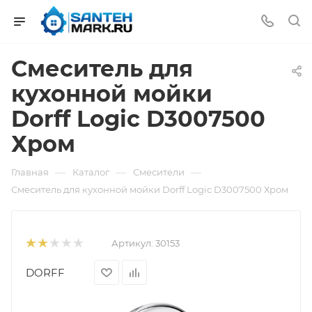
Смеситель для
кухонной мойки
Dorff Logic D3007500
Хром
—
—
—
Главная
Каталог
Смесители
Смеситель для кухонной мойки Dorff Logic D3007500 Хром
Артикул:
30153
DORFF