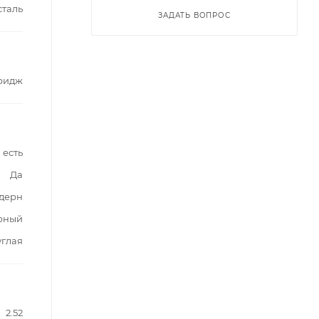
таль
ЗАДАТЬ ВОПРОС
ридж
есть
Да
дерн
ерный
углая
2.52