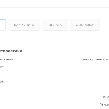
КАК КУПИТЬ
ОПЛАТА
ДОСТАВКА
ктеристики
есителя
для кухонной 
см
 см
на 
Рыча