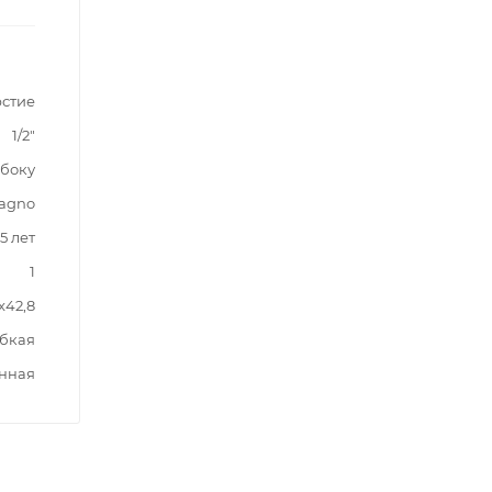
рстие
1/2"
сбоку
agno
5 лет
1
x42,8
бкая
нная