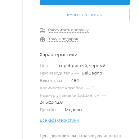
КУПИТЬ В 1 КЛИК
Рассчитать доставку
Хочу в подарок
Характеристики
Цвет
—
серебристый, черный
Производитель
—
BelBagno
Высота, см
—
48.2
Количество коробок
—
1
Размер упаковки ДxШxВ, см
—
24,5x5x42,8
Дизайн
—
Модерн
Все характеристики
Цена действительна только для интернет-