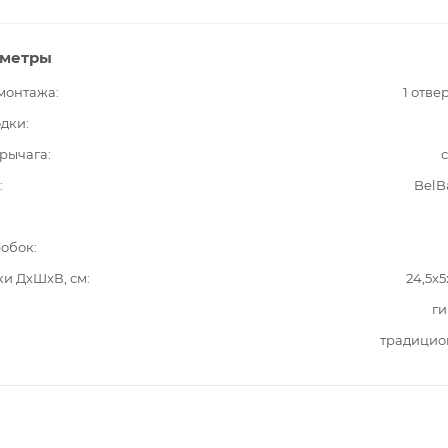
аметры
 монтажа
1 отве
одки
рычага
BelB
робок
ки ДxШxВ, см
24,5x5
ги
традицио