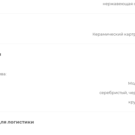
нержавеющая с
Керамический карт
и
ива
Мо
серебристый, ч
кр
ля логистики