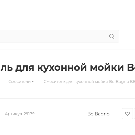
ль для кухонной мойки B
—
—
Смесители
Смеситель для кухонной мойки BelBagno B
BelBagno
Артикул:
29179