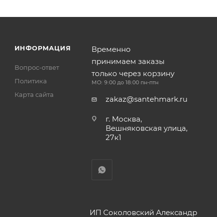
ИНФОРМАЦИЯ
Временно
принимаем заказы
Вопрос-ответ
только через корзину
Политика
МО: 9:00 до 18:00 пн-птн
Карта сайта
zakaz@santehmark.ru
г. Москва,
Вешняковская улица,
27к1
ИП Соколовский Александр