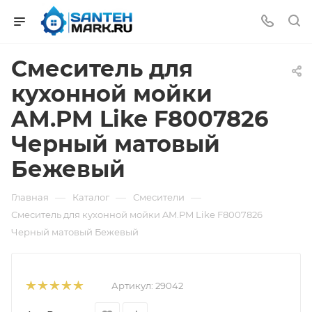
Смеситель для
кухонной мойки
AM.PM Like F8007826
Черный матовый
Бежевый
—
—
—
Главная
Каталог
Смесители
Смеситель для кухонной мойки AM.PM Like F8007826
Черный матовый Бежевый
Артикул:
29042