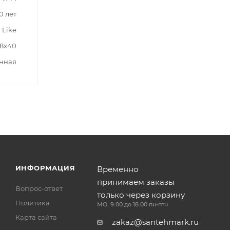
0 лет
Like
x8x40
нная
ИНФОРМАЦИЯ
Временно
принимаем заказы
Вопрос-ответ
только через корзину
Политика
МО: 9:00 до 18:00 пн-птн
Карта сайта
zakaz@santehmark.ru