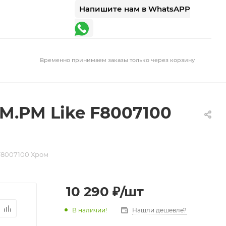
Напишите нам в WhatsAPP
Временно принимаем заказы только через корзину
M.PM Like F8007100
F8007100 Хром
10 290
₽
/шт
В наличии!
Нашли дешевле?