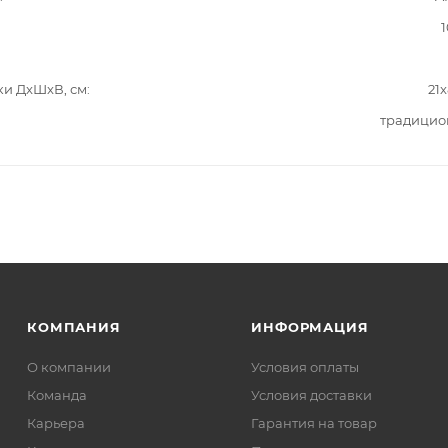
1
ки ДxШxВ, см
21
традицио
КОМПАНИЯ
ИНФОРМАЦИЯ
О компании
Условия оплаты
Команда
Условия доставки
Карьера
Гарантия на товар