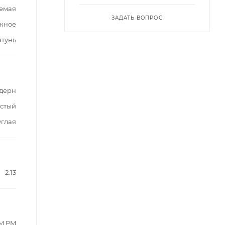
емая
ЗАДАТЬ ВОПРОС
жное
атунь
дерн
стый
углая
2.13
M.PM