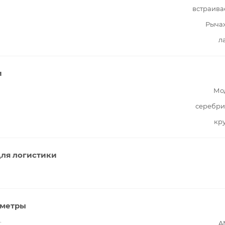
встраива
Рыча
л
и
Мо
серебри
кр
ля логистики
аметры
A