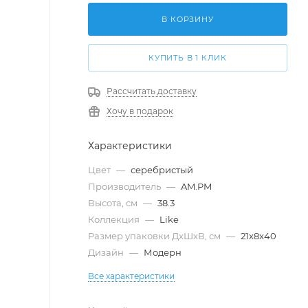
В КОРЗИНУ
КУПИТЬ В 1 КЛИК
Рассчитать доставку
Хочу в подарок
Характеристики
Цвет
—
серебристый
Производитель
—
AM.PM
Высота, см
—
38.3
Коллекция
—
Like
Размер упаковки ДxШxВ, см
—
21x8x40
Дизайн
—
Модерн
Все характеристики