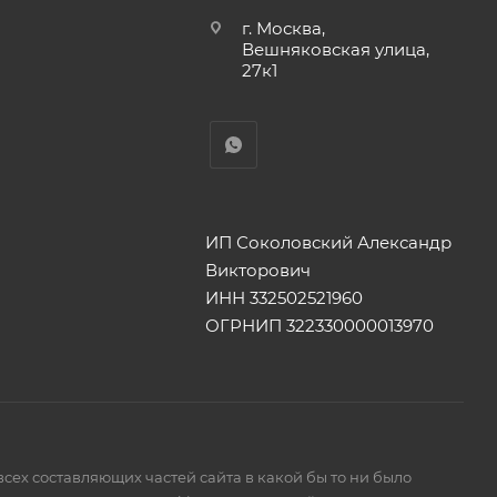
г. Москва,
Вешняковская улица,
27к1
ИП Соколовский Александр
Викторович
ИНН 332502521960
ОГРНИП 322330000013970
сех составляющих частей сайта в какой бы то ни было