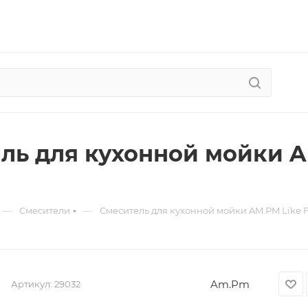
ль для кухонной мойки A
—
—
Смесители
Смеситель для кухонной мойки AM.PM Like 
Am.Pm
Артикул:
29032