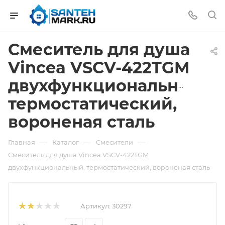
Смеситель для душа
Vincea VSCV-422TGM
двухфункциональный,
термостатический,
вороненая сталь
—
—
—
Главная
Каталог
Смесители
Смеситель для душа Vincea VSCV-422TGM
двухфункциональный, термостатический, вороненая сталь
Артикул:
30297