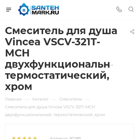
Смеситель для душа
Vincea VSCV-321T-
MCH
двухфункциональный,
термостатический,
хром
—
—
—
Главная
Каталог
Смесители
Смеситель для душа Vincea VSCV-321T-MCH
двухфункциональный, термостатический, хром
Артикул:
30285