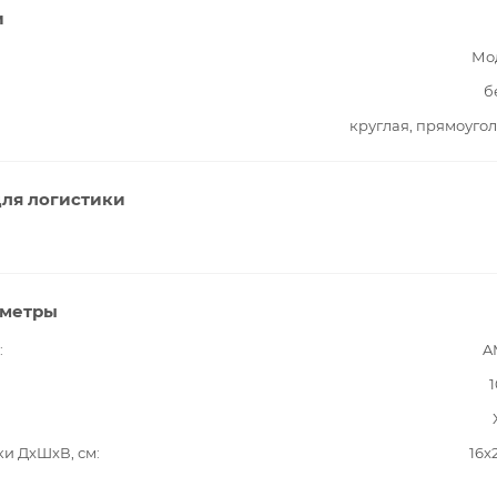
и
Мо
б
круглая, прямоуго
ля логистики
аметры
A
1
ки ДxШxВ, см
16x