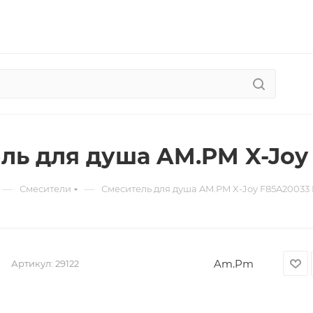
ль для душа AM.PM X-Joy
—
—
Смесители
Смеситель для душа AM.PM X-Joy F85A20033
Am.Pm
Артикул:
29122