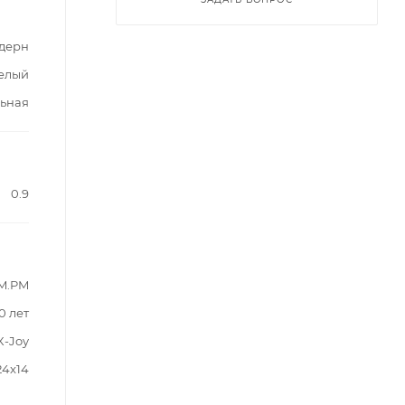
дерн
елый
льная
0.9
M.PM
0 лет
X-Joy
24x14