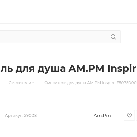
ль для душа AM.PM Inspi
—
—
Смесители
Смеситель для душа AM.PM Inspire F507500
Am.Pm
Артикул:
29008