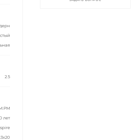
дерн
стый
ьная
2.5
M.PM
0 лет
spire
x3x20