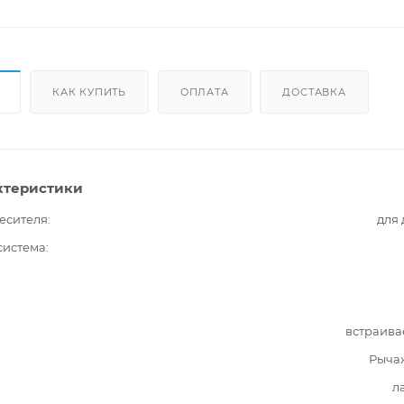
КАК КУПИТЬ
ОПЛАТА
ДОСТАВКА
ктеристики
есителя
для
система
встраива
Рыча
л