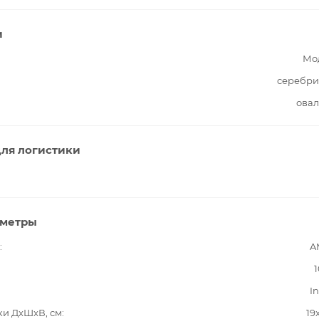
и
Мо
серебри
овал
ля логистики
аметры
A
1
In
ки ДxШxВ, см
19