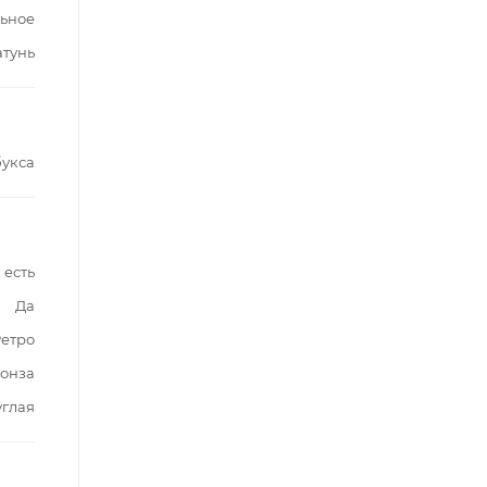
ьное
атунь
букса
есть
Да
етро
онза
углая