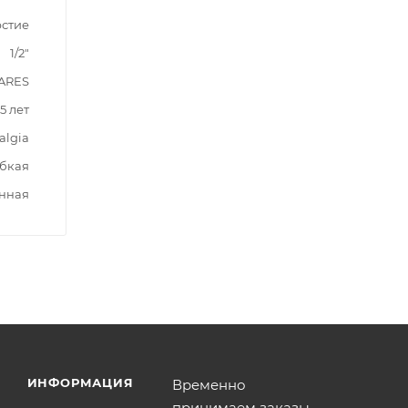
рстие
1/2"
ARES
5 лет
algia
бкая
нная
ИНФОРМАЦИЯ
Временно
принимаем заказы