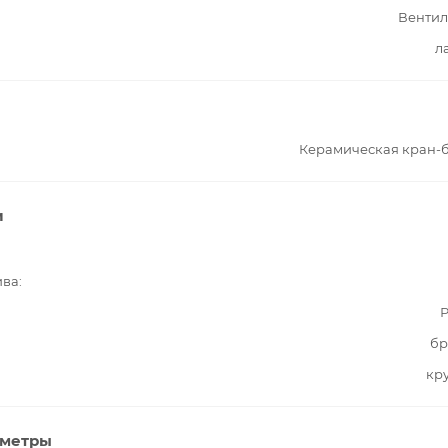
Вентил
л
Керамическая кран-
и
ива
Р
бр
кр
аметры