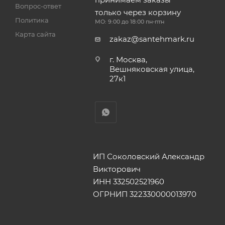
Вопрос-ответ
только через корзину
Политика
МО: 9:00 до 18:00 пн-птн
Карта сайта
zakaz@santehmark.ru
г. Москва,
Вешняковская улица,
27к1
ИП Соколовский Александр
Викторович
ИНН 332502521960
ОГРНИП 322330000013970