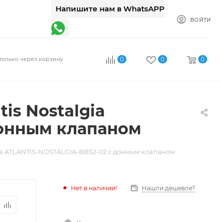
Напишите нам в WhatsAPP
ВОЙТИ
только через корзину
0
0
0
is Nostalgia
донным клапаном
lgia ATLANTIS-NOSTALGIA-BBS2-02 с донным клапаном
Нет в наличии!
Нашли дешевле?