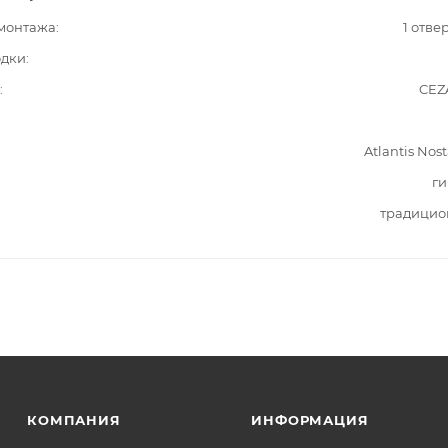
 монтажа
1 отве
одки
CEZ
Atlantis Nost
ги
традицио
КОМПАНИЯ
ИНФОРМАЦИЯ