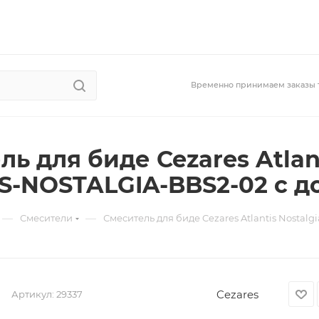
Временно принимаем заказы 
ь для биде Cezares Atlant
S-NOSTALGIA-BBS2-02 с 
—
—
Смесители
Смеситель для биде Cezares Atlantis Nosta
Cezares
Артикул:
29337