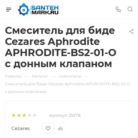
Смеситель для биде
Cezares Aphrodite
APHRODITE-BS2-01-O
с донным клапаном
—
—
—
Главная
Каталог
Смесители
Смеситель для биде Cezares Aphrodite APHRODITE-BS2-01-O
с донным клапаном
Артикул:
29278
Cezares