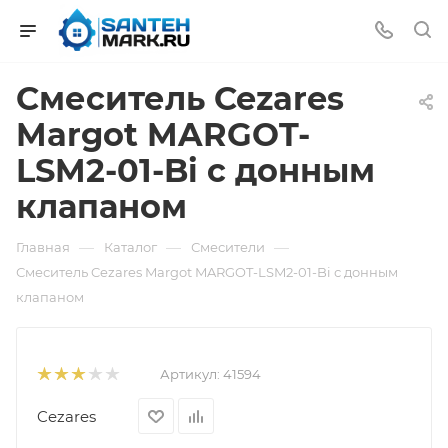
Смеситель Cezares
Margot MARGOT-
LSM2-01-Bi с донным
клапаном
—
—
—
Главная
Каталог
Смесители
Смеситель Cezares Margot MARGOT-LSM2-01-Bi с донным
клапаном
Артикул:
41594
Cezares