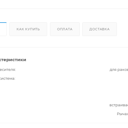
КАК КУПИТЬ
ОПЛАТА
ДОСТАВКА
ктеристики
есителя
для рако
система
встраива
Рыча