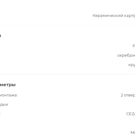
Керамический карт
и
Р
серебри
кр
аметры
 монтажа
2 отве
одки
CEZ
M