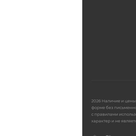
2026 Наличие и цены 
форме без письменно
с правилами использ
характер и не являе