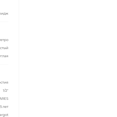
ридж
етро
стый
углая
рстия
1/2"
ARES
5 лет
argot