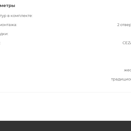
аметры
тур в комплекте
 монтажа
2 отве
одки
CEZ
жес
традицио