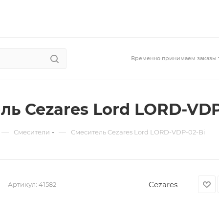
Временно принимаем заказы 
ль Cezares Lord LORD-VDP
—
—
Смесители
Смеситель Cezares Lord LORD-VDP-02-Bi
Cezares
Артикул:
41582