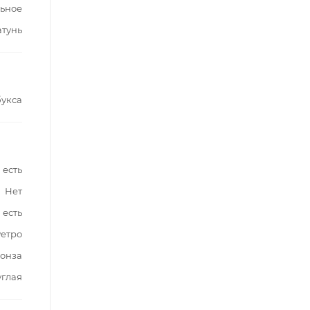
ьное
атунь
букса
есть
Нет
есть
етро
онза
углая