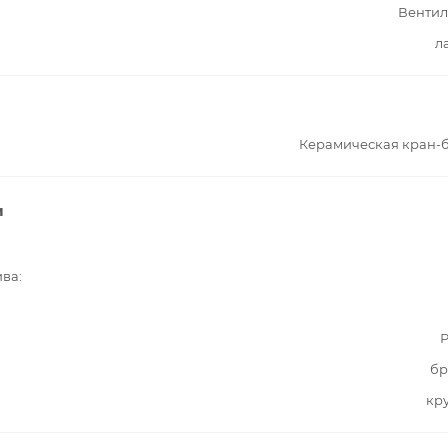
Вентил
л
Керамическая кран-
и
ива
Р
бр
кр