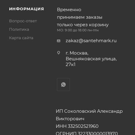
ИНФОРМАЦИЯ
Временно
принимаем заказы
Вопрос-ответ
только через корзину
Политика
МО: 9:00 до 18:00 пн-птн
Карта сайта
zakaz@santehmark.ru
г. Москва,
Вешняковская улица,
27к1
ИП Соколовский Александр
Викторович
ИНН 332502521960
ОГРНИП 322330000013970