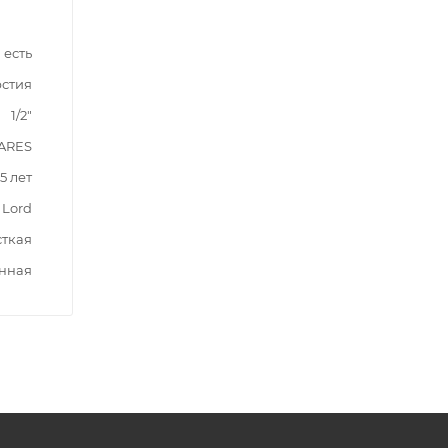
есть
рстия
1/2"
ARES
5 лет
Lord
ткая
нная