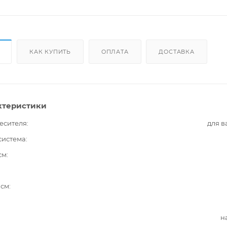
КАК КУПИТЬ
ОПЛАТА
ДОСТАВКА
ктеристики
есителя
для 
система
см
 см
н