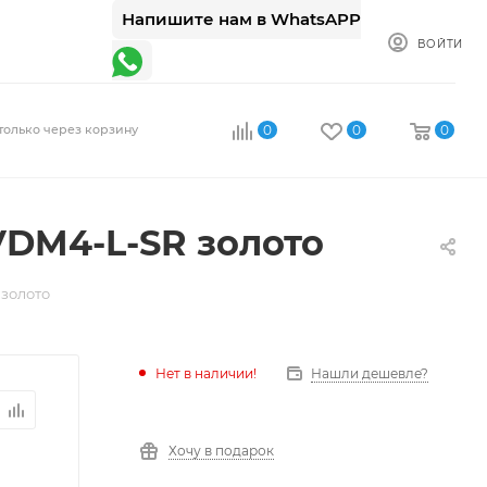
Напишите нам в WhatsAPP
ВОЙТИ
только через корзину
0
0
0
VDM4-L-SR золото
золото
Нет в наличии!
Нашли дешевле?
Хочу в подарок