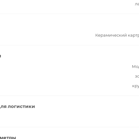
л
Керамический карт
и
Мо
з
кр
ля логистики
аметры