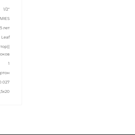
1/2"
ARES
5 лет
Leaf
тор||
токов
1
ртон
0.027
,5x20