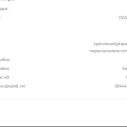
одки
CEZ
крепления||Аэра
переключатель по
робок
овки
Ка
и, м3
ки ДxШxВ, см
30x44