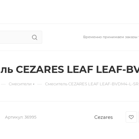
Временно принимаем заказы 
ль CEZARES LEAF LEAF-B
—
—
Смесители
Смеситель CEZARES LEAF LEAF-BVDM4-L-SR 
Cezares
Артикул:
36995