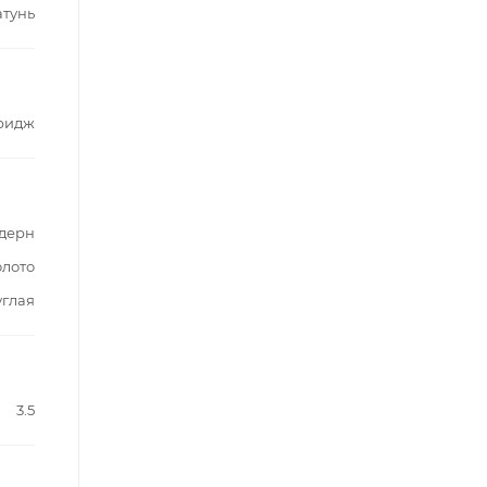
атунь
ридж
дерн
олото
углая
3.5