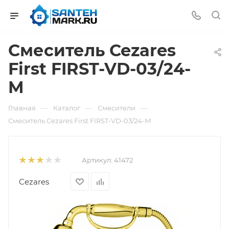
Смеситель Cezares
First FIRST-VD-03/24-
M
—
—
—
Главная
Каталог
Смесители
Смеситель Cezares First FIRST-VD-03/24-M
Артикул:
41472
Cezares