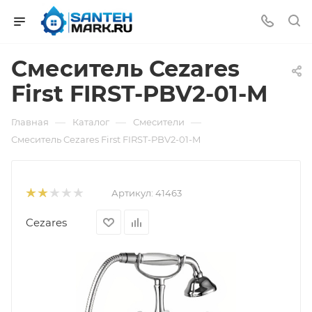
Смеситель Cezares
First FIRST-PBV2-01-M
—
—
—
Главная
Каталог
Смесители
Смеситель Cezares First FIRST-PBV2-01-M
Артикул:
41463
Cezares