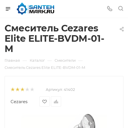
Смеситель Cezares
Elite ELITE-BVDM-01-
M
—
—
—
Главная
Каталог
Смесители
Смеситель Cezares Elite ELITE-BVDM-01-M
Артикул:
41402
Cezares