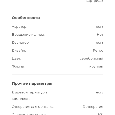
картридж
Особенности
Аэратор
есть
Вращение излива
Нет
Девиатор
есть
Дизайн
Ретро
Цвет
серебристый
Форма
круглая
Прочие параметры
Душевой гарнитур в
есть
комплекте
Отверстия для монтажа
3 отверстия
Стандарт подводки
1/2"