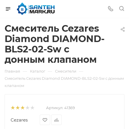
Смеситель Cezares
Diamond DIAMOND-
BLS2-02-Sw с
донным клапаном
—
—
—
Главная
Каталог
Смесители
Смеситель Cezares Diamond DIAMOND-BLS2-02-Sw с донным
клапаном
Артикул:
41369
Cezares