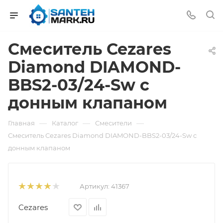
Смеситель Cezares
Diamond DIAMOND-
BBS2-03/24-Sw с
донным клапаном
—
—
—
Главная
Каталог
Смесители
Смеситель Cezares Diamond DIAMOND-BBS2-03/24-Sw с
донным клапаном
Артикул:
41367
Cezares