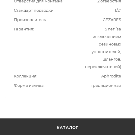
Отверстия для монтажа
2 отверстия
Стандарт подводки
1/2"
Производитель
CEZARES
Гарантия
5 лет (за
исключением
резиновых
уплотнителей,
шлангов,
переключателей)
Коллекция
Aphrodite
Форма излива
традиционная
КАТАЛОГ