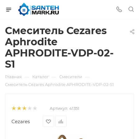
Смеситель Cezares
Aphrodite
APHRODITE-VDP-02-
S1
—
—
—
Главная
Каталог
Смесители
Смеситель Cezares Aphrodite APHRODITE-VDP-02-S1
Артикул:
41351
Cezares