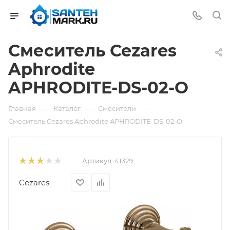
Смеситель Cezares
Aphrodite
APHRODITE-DS-02-O
—
—
—
Главная
Каталог
Смесители
Смеситель Cezares Aphrodite APHRODITE-DS-02-O
Артикул:
41329
Cezares