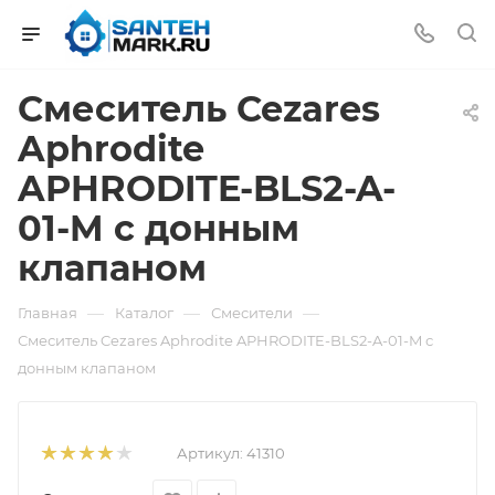
Смеситель Cezares
Aphrodite
APHRODITE-BLS2-A-
01-M с донным
клапаном
—
—
—
Главная
Каталог
Смесители
Смеситель Cezares Aphrodite APHRODITE-BLS2-A-01-M с
донным клапаном
Артикул:
41310