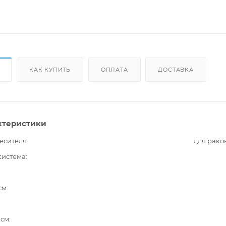
КАК КУПИТЬ
ОПЛАТА
ДОСТАВКА
ктеристики
есителя
для рако
система
см
 см