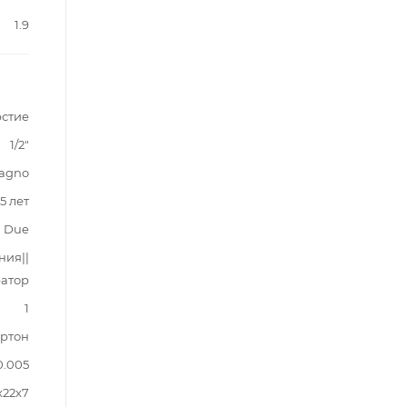
1.9
рстие
1/2"
agno
5 лет
Due
ния||
атор
1
ртон
0.005
х22х7