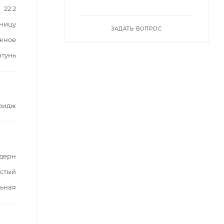
22.2
шницу
ЗАДАТЬ ВОПРОС
жное
атунь
ридж
дерн
стый
ьная