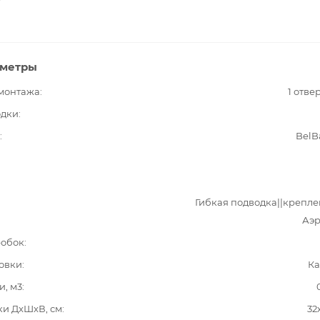
аметры
 монтажа
1 отве
одки
BelB
Гибкая подводка||крепле
Аэр
робок
овки
Ка
и, м3
ки ДxШxВ, см
32