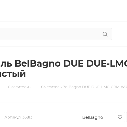
ль BelBagno DUE DUE-L
истый
—
—
Смесители
Смеситель BelBagno DUE DUE-LMC-CRM-W0
BelBagno
Артикул:
36813