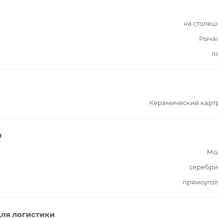
на столе
Рыча
л
Керамический карт
и
Мо
серебри
прямоугол
ля логистики