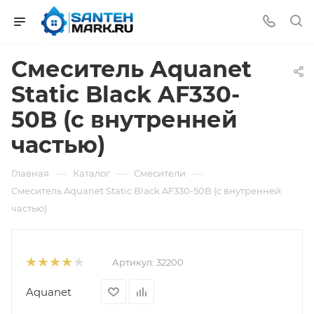
Смеситель Aquanet
Static Black AF330-
50B (с внутренней
частью)
—
—
—
Главная
Каталог
Смесители
Смеситель Aquanet Static Black AF330-50B (с внутренней
частью)
Артикул:
32200
Aquanet