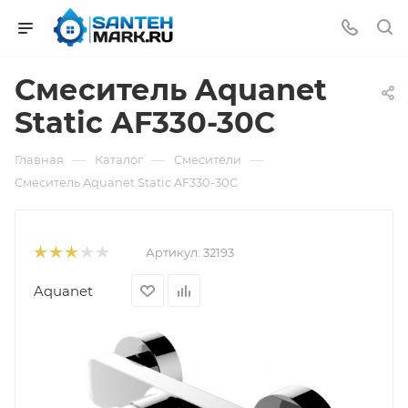
Смеситель Aquanet
Static AF330-30C
—
—
—
Главная
Каталог
Смесители
Смеситель Aquanet Static AF330-30C
Артикул:
32193
Aquanet