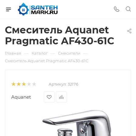
Смеситель Aquanet
Pragmatic AF430-61С
—
—
—
Главная
Каталог
Смесители
Смеситель Aquanet Pragmatic AF430-61С
Артикул:
32176
Aquanet