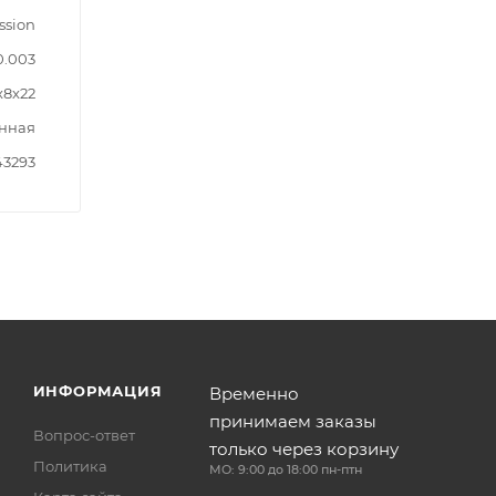
ssion
0.003
x8x22
нная
43293
ИНФОРМАЦИЯ
Временно
принимаем заказы
Вопрос-ответ
только через корзину
Политика
МО: 9:00 до 18:00 пн-птн