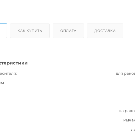
КАК КУПИТЬ
ОПЛАТА
ДОСТАВКА
ктеристики
есителя
для рако
см
на рак
Рыча
л