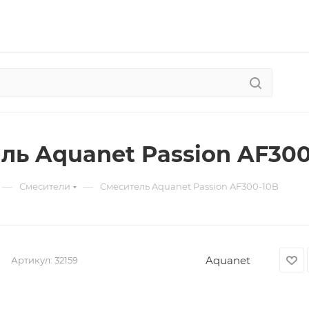
ль Aquanet Passion AF300
—
—
Смесители
Смеситель Aquanet Passion AF300-10B
Aquanet
Артикул:
32159