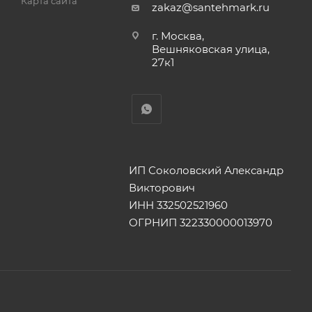
Карта сайта
zakaz@santehmark.ru
г. Москва,
Вешняковская улица,
27к1
ИП Соколовский Александр
Викторович
ИНН 332502521960
ОГРНИП 322330000013970