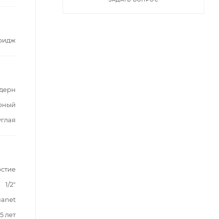
ридж
дерн
рный
углая
рстие
1/2"
anet
5 лет