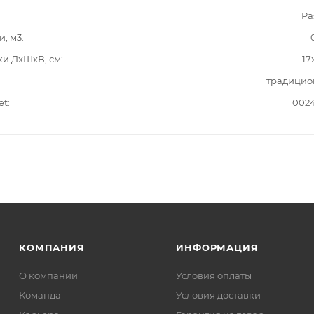
Pa
и, м3
ки ДxШxВ, см
17
традицио
et
002
КОМПАНИЯ
ИНФОРМАЦИЯ
О компании
Условия оплаты
Команда
Условия доставки