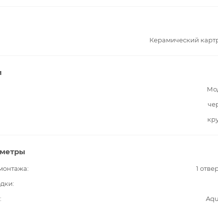
Керамический карт
и
Мо
че
кр
аметры
 монтажа
1 отве
одки
Aqu