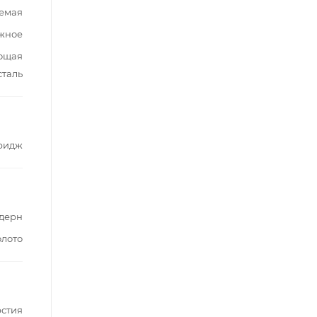
емая
жное
еющая
сталь
ридж
дерн
олото
рстия