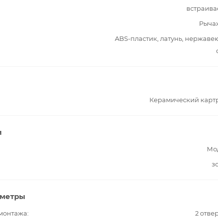
встраива
Рыча
ABS-пластик, латунь, нержав
Керамический карт
и
Мо
з
аметры
 монтажа
2 отве