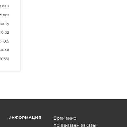
 Brau
5 лет
iority
0.02
5x19,6
нная
30531
ИНФОРМАЦИЯ
Временно
принимаем заказы