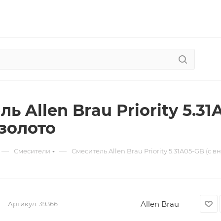
ь Allen Brau Priority 5.3
 золото
—
—
Смесители
Смеситель Allen Brau Priority 5.31A05-GB (с 
Allen Brau
Артикул:
39366