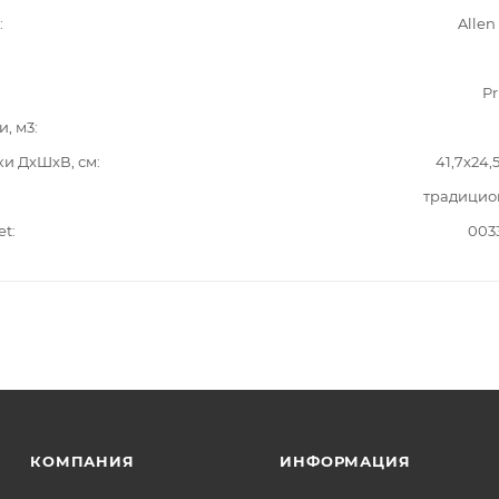
Allen
Pr
и, м3
ки ДxШxВ, см
41,7x24,
традицио
et
003
КОМПАНИЯ
ИНФОРМАЦИЯ