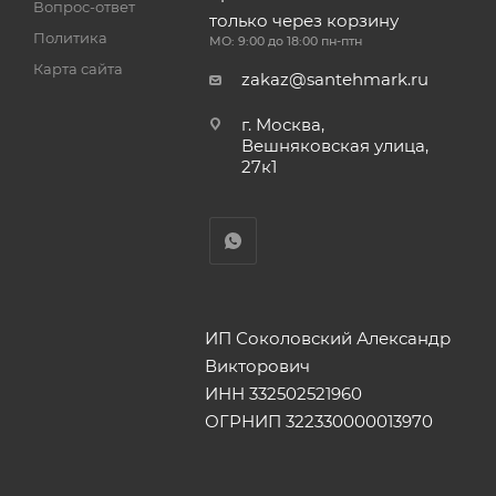
Вопрос-ответ
только через корзину
Политика
МО: 9:00 до 18:00 пн-птн
Карта сайта
zakaz@santehmark.ru
г. Москва,
Вешняковская улица,
27к1
ИП Соколовский Александр
Викторович
ИНН 332502521960
ОГРНИП 322330000013970