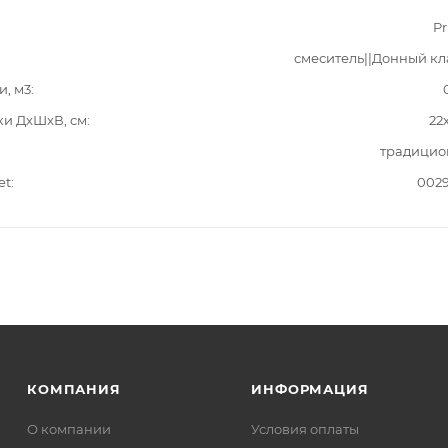
Pr
смеситель||Донный к
и, м3
ки ДxШxВ, см
22
традицио
et
002
КОМПАНИЯ
ИНФОРМАЦИЯ
О компании
Условия оплаты