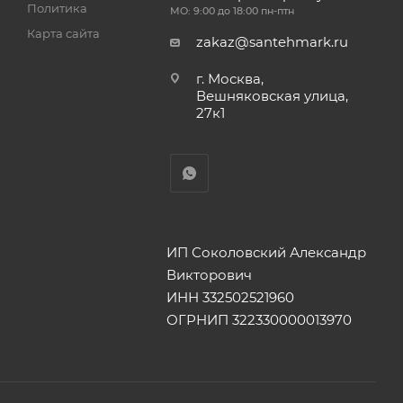
Политика
МО: 9:00 до 18:00 пн-птн
Карта сайта
zakaz@santehmark.ru
г. Москва,
Вешняковская улица,
27к1
ИП Соколовский Александр
Викторович
ИНН 332502521960
ОГРНИП 322330000013970