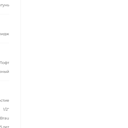
атунь
ридж
Лофт
рный
рстие
1/2"
 Brau
5 лет