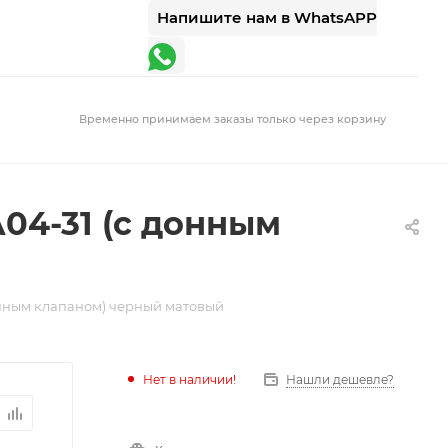
Напишите нам в WhatsAPP
Временно принимаем заказы только через корзину
1A04-31 (с донным
 донным клапаном) черный матовый
Нет в наличии!
Нашли дешевле?