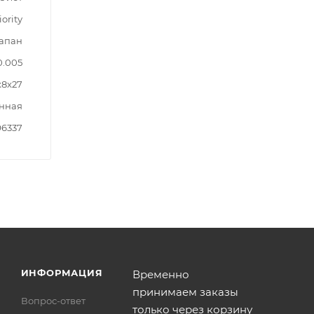
iority
лапан
0.005
x8x27
нная
96337
ИНФОРМАЦИЯ
Временно
принимаем заказы
Вопрос-ответ
только через корзину