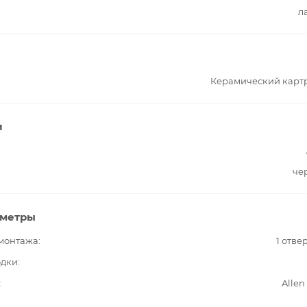
л
Керамический карт
и
че
аметры
 монтажа
1 отве
одки
Allen