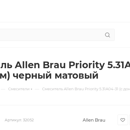
ь Allen Brau Priority 5.3
м) черный матовый
—
—
Смесители
Смеситель Allen Brau Priority 5.31A04-31 (с
Allen Brau
Артикул:
32052