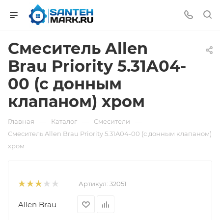
Смеситель Allen
Brau Priority 5.31A04-
00 (с донным
клапаном) хром
—
—
—
Главная
Каталог
Смесители
Смеситель Allen Brau Priority 5.31A04-00 (с донным клапаном)
хром
Артикул:
32051
Allen Brau