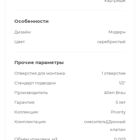
картридж
Особенности
Дизайн
Модерн
Цвет
серебристый
Прочие параметры
Отверстия для монтажа
1 отверстие
Стандарт подводки
1/2"
Производитель
Allen Brau
Гарантия
5 лет
Коллекция
Priority
Комплектация
смеситель||Донный
клапан
Объём упаковки, м3
0.005