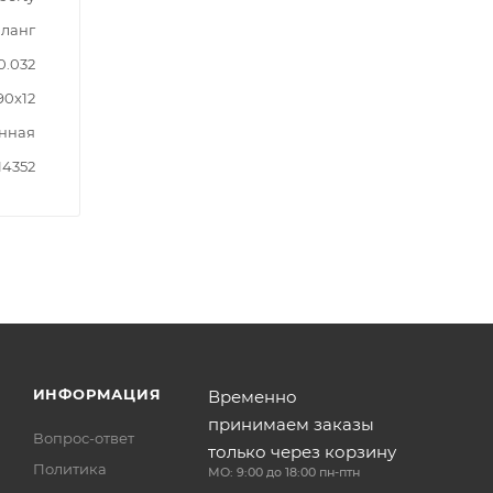
Шланг
0.032
90x12
нная
14352
ИНФОРМАЦИЯ
Временно
принимаем заказы
Вопрос-ответ
только через корзину
Политика
МО: 9:00 до 18:00 пн-птн