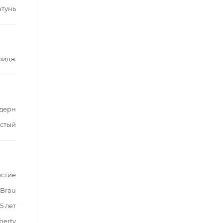
атунь
ридж
дерн
стый
рстие
 Brau
5 лет
berty