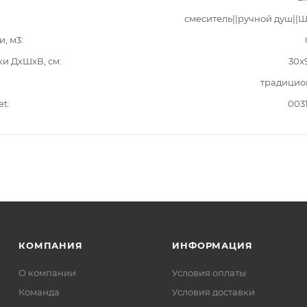
смеситель||ручной душ||
и, м3
ки ДxШxВ, см
30x
традицио
et
003
КОМПАНИЯ
ИНФОРМАЦИЯ
О компании
Условия оплаты
Команда
Условия доставки