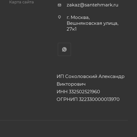
Карта сайта
zakaz@santehmark.ru
г. Москва,
Вешняковская улица,
27к1
ИП Соколовский Александр
Викторович
ИНН 332502521960
ОГРНИП 322330000013970