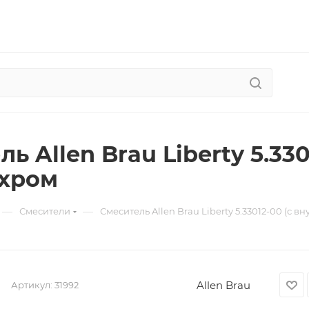
ь Allen Brau Liberty 5.33
 хром
—
—
Смесители
Смеситель Allen Brau Liberty 5.33012-00 (с в
Allen Brau
Артикул:
31992