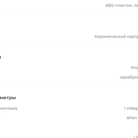
ABS-пластик, л
Керамический карт
и
Мо
серебри
аметры
 монтажа
1 отве
Allen
Li