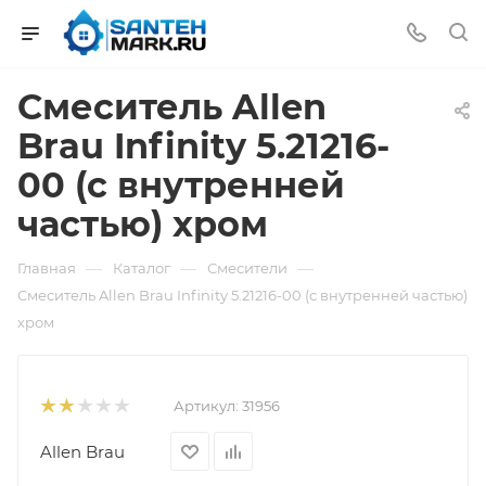
Смеситель Allen
Brau Infinity 5.21216-
00 (с внутренней
частью) хром
—
—
—
Главная
Каталог
Смесители
Смеситель Allen Brau Infinity 5.21216-00 (с внутренней частью)
хром
Артикул:
31956
Allen Brau