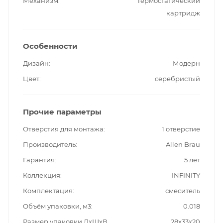
Механизм
Термостатический
картридж
Особенности
Дизайн
Модерн
Цвет
серебристый
Прочие параметры
Отверстия для монтажа
1 отверстие
Производитель
Allen Brau
Гарантия
5 лет
Коллекция
INFINITY
Комплектация
смеситель
Объём упаковки, м3
0.018
Размер упаковки ДxШxВ,
28x33x20