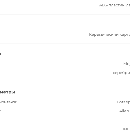
ABS-пластик, л
Керамический карт
и
Мо
серебри
аметры
 монтажа
1 отве
Allen
INF