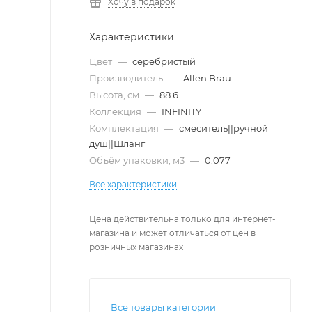
Хочу в подарок
Характеристики
Цвет
—
серебристый
Производитель
—
Allen Brau
Высота, см
—
88.6
Коллекция
—
INFINITY
Комплектация
—
смеситель||ручной
душ||Шланг
Объём упаковки, м3
—
0.077
Все характеристики
Цена действительна только для интернет-
магазина и может отличаться от цен в
розничных магазинах
Все товары категории