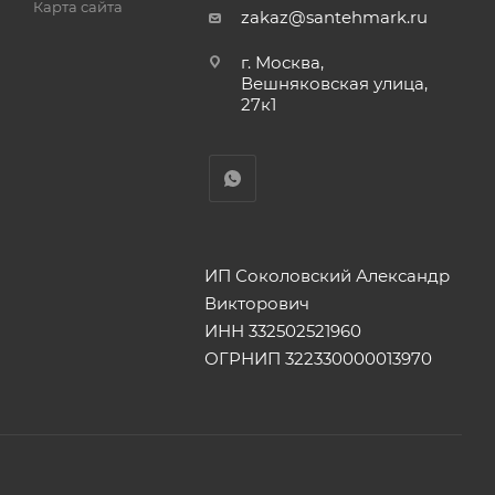
Карта сайта
zakaz@santehmark.ru
г. Москва,
Вешняковская улица,
27к1
ИП Соколовский Александр
Викторович
ИНН 332502521960
ОГРНИП 322330000013970