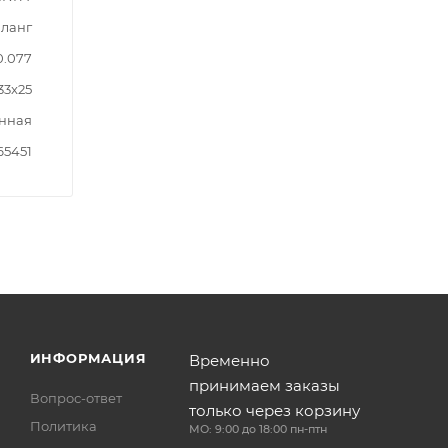
Шланг
0.077
33x25
нная
65451
ИНФОРМАЦИЯ
Временно
принимаем заказы
Вопрос-ответ
только через корзину
Политика
МО: 9:00 до 18:00 пн-птн