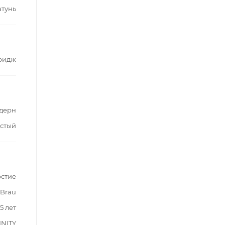
атунь
ридж
дерн
стый
рстие
 Brau
5 лет
INITY