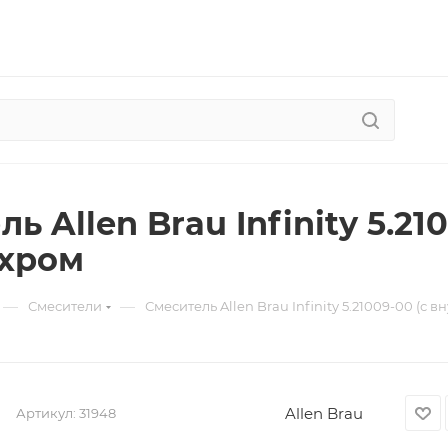
ь Allen Brau Infinity 5.2
 хром
—
—
Смесители
Смеситель Allen Brau Infinity 5.21009-00 (с 
Allen Brau
Артикул:
31948