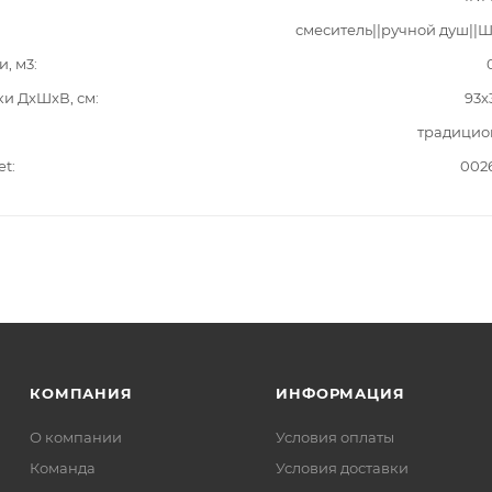
смеситель||ручной душ||
и, м3
ки ДxШxВ, см
93x
традицио
et
002
КОМПАНИЯ
ИНФОРМАЦИЯ
О компании
Условия оплаты
Команда
Условия доставки