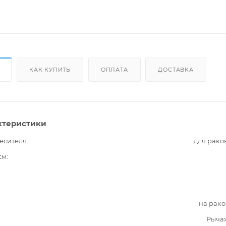
КАК КУПИТЬ
ОПЛАТА
ДОСТАВКА
ктеристики
есителя
для рако
см
на рак
Рыча