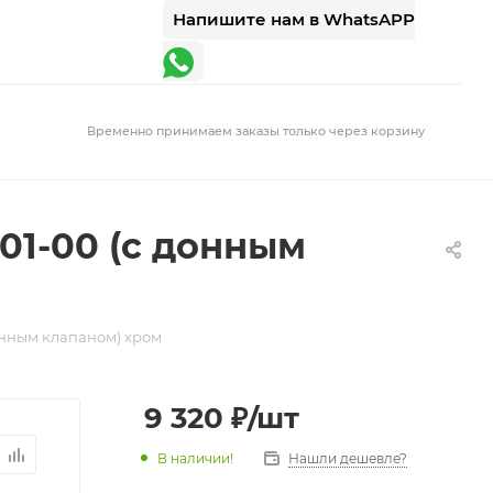
Напишите нам в WhatsAPP
Временно принимаем заказы только через корзину
001-00 (с донным
донным клапаном) хром
9 320
₽
/шт
В наличии!
Нашли дешевле?