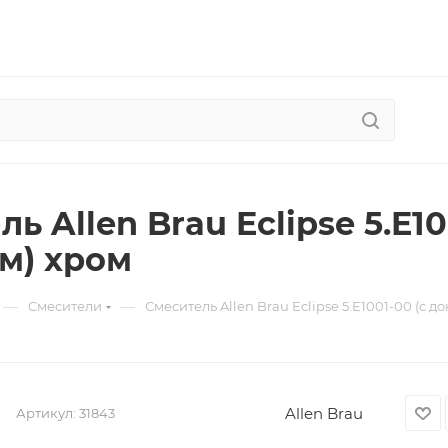
ь Allen Brau Eclipse 5.E1
м) хром
—
—
Смесители
Смеситель Allen Brau Eclipse 5.E1001-00 (с 
Allen Brau
Артикул:
31843