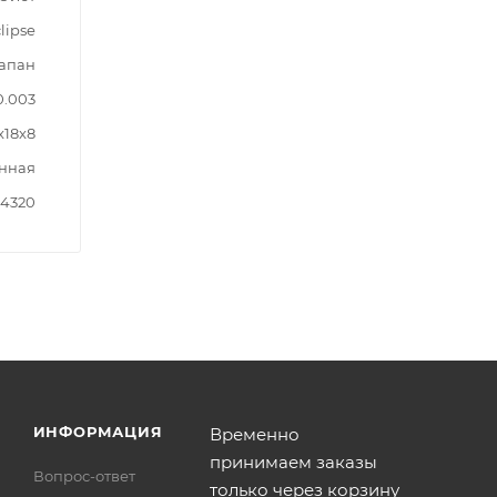
lipse
лапан
0.003
x18x8
нная
14320
ИНФОРМАЦИЯ
Временно
принимаем заказы
Вопрос-ответ
только через корзину