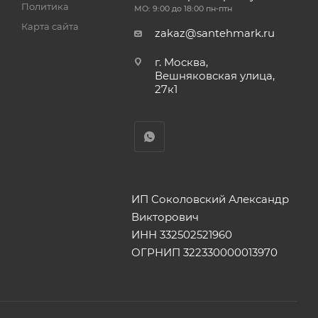
Политика
МО: 9:00 до 18:00 пн-птн
Карта сайта
zakaz@santehmark.ru
г. Москва,
Вешняковская улица,
27к1
ИП Соколовский Александр
Викторович
ИНН 332502521960
ОГРНИП 322330000013970