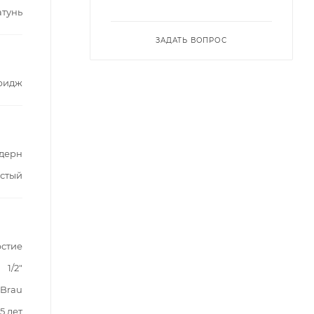
атунь
ЗАДАТЬ ВОПРОС
ридж
дерн
стый
рстие
1/2"
 Brau
5 лет