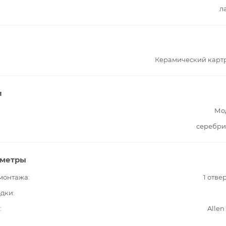
л
Керамический карт
и
Мо
серебри
аметры
 монтажа
1 отве
одки
Allen