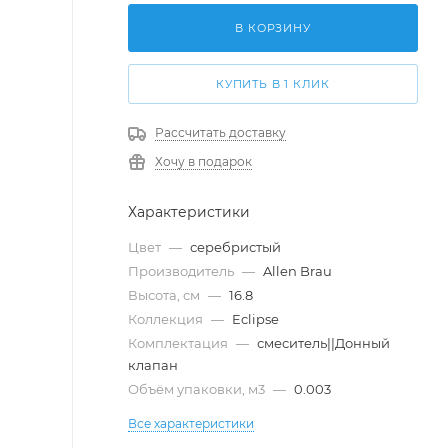
В КОРЗИНУ
КУПИТЬ В 1 КЛИК
Рассчитать доставку
Хочу в подарок
Характеристики
Цвет
—
серебристый
Производитель
—
Allen Brau
Высота, см
—
16.8
Коллекция
—
Eclipse
Комплектация
—
смеситель||Донный
клапан
Объём упаковки, м3
—
0.003
Все характеристики