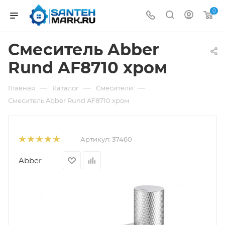
0
Смеситель Abber
Rund AF8710 хром
—
—
—
Главная
Каталог
Смесители
Смеситель Abber Rund AF8710 хром
Артикул:
37460
Abber