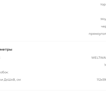
тор
Мо
че
прямоугол
аметры
WELTWA
1
робок
ки ДxШxВ, см
112x59