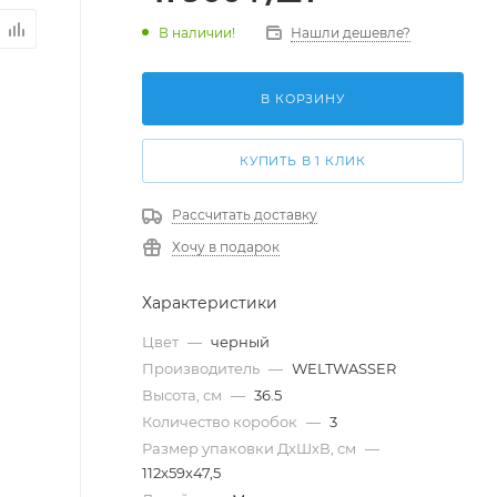
В наличии!
Нашли дешевле?
В КОРЗИНУ
КУПИТЬ В 1 КЛИК
Рассчитать доставку
Хочу в подарок
Характеристики
Цвет
—
черный
Производитель
—
WELTWASSER
Высота, см
—
36.5
Количество коробок
—
3
Размер упаковки ДxШxВ, см
—
112x59x47,5