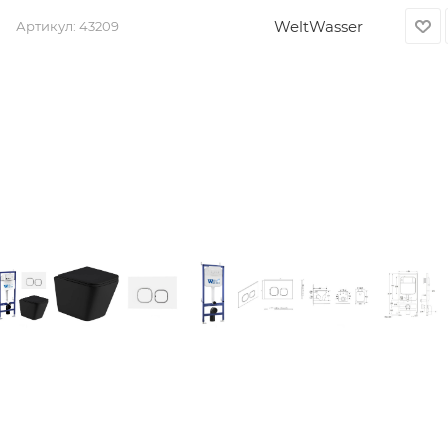
WeltWasser
Артикул:
43209