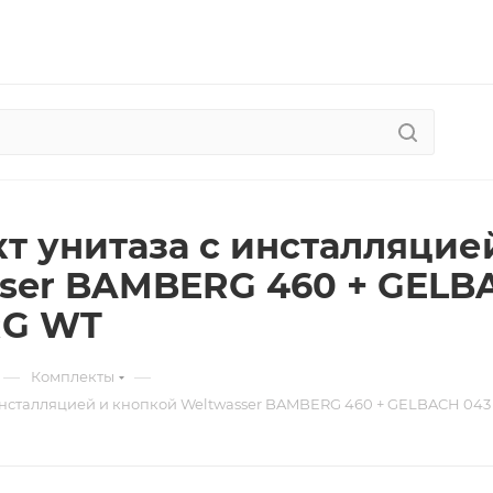
т унитаза с инсталляцие
ser BAMBERG 460 + GELBA
G WT
—
—
Комплекты
инсталляцией и кнопкой Weltwasser BAMBERG 460 + GELBACH 04