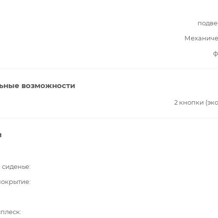
подве
Механиче
ф
ьные возможности
2 кнопки (эк
и
 сиденье
покрытие
сплеск