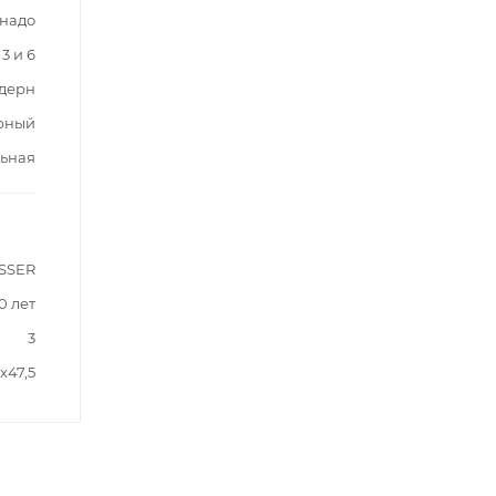
надо
3 и 6
дерн
рный
ьная
SSER
0 лет
3
x47,5