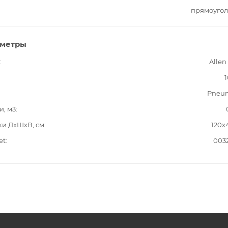
прямоугол
аметры
Allen
1
Pneum
и, м3
ки ДxШxВ, см
120x
et
003