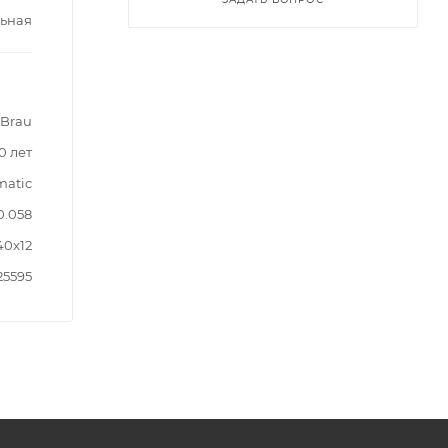
ьная
 Brau
0 лет
atic
0.058
40x12
25595