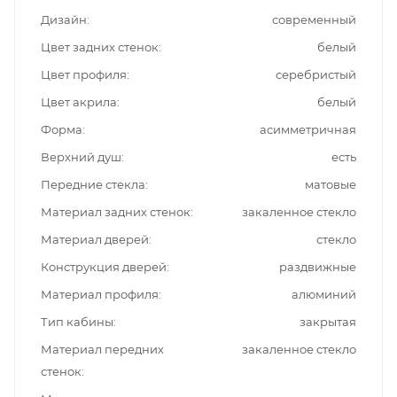
Дизайн
современный
Цвет задних стенок
белый
Цвет профиля
серебристый
Цвет акрила
белый
Форма
асимметричная
Верхний душ
есть
Передние стекла
матовые
Материал задних стенок
закаленное стекло
Материал дверей
стекло
Конструкция дверей
раздвижные
Материал профиля
алюминий
Тип кабины
закрытая
Материал передних
закаленное стекло
стенок