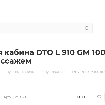
 кабина DTO L 910 GM 100
ассажем
—
—
Душевые кабины
Душевая кабина DTO L 910 GM 100x10
DTO
Артикул:
5869