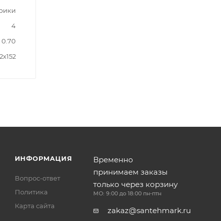
трики
4
0.70
2x152
ИНФОРМАЦИЯ
Временно
принимаем заказы
Вопрос-ответ
только через корзину
Политика
МО: 9:00 до 18:00 пн-птн
Карта сайта
zakaz@santehmark.ru