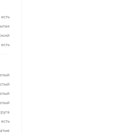
есть
ытая
окий
есть
елый
стый
елый
елый
круга
есть
чатые