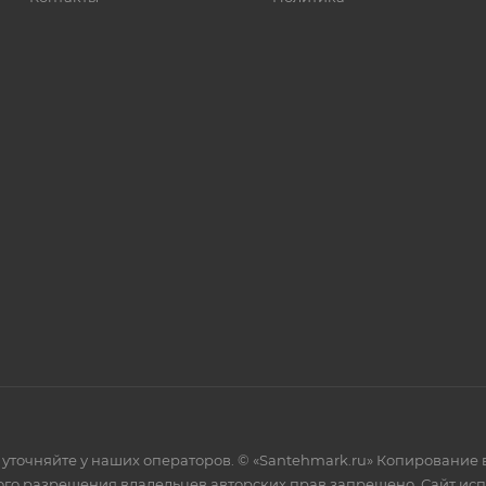
уточняйте у наших операторов. © «Santehmark.ru» Копирование в
го разрешения владельцев авторских прав запрещено. Сайт испол