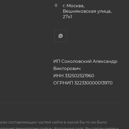
г. Москва,
Вешняковская улица,
27к1
ИП Соколовский Александр
Викторович
ИНН 332502521960
ОГРНИП 322330000013970
сех составляющих частей сайта в какой бы то ни было
ьзует технологию cookie. Используя сайт, Вы соглашаетесь