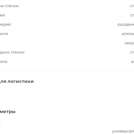
их стенок
с
ей
с
верей
раздви
филя
алюм
закр
дних стенок
с
она
а
ля логистики
аметры
универсал