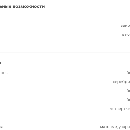
ьные возможности
закр
выс
и
енок
б
серебри
б
б
четверть 
ла
матовые, узор