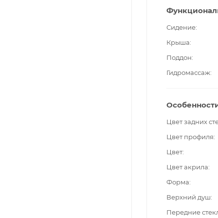
Функционал
Сидение
Крыша
Поддон
Гидромассаж
Особенност
Цвет задних ст
Цвет профиля
Цвет
Цвет акрила
Форма
Верхний душ
Передние стек