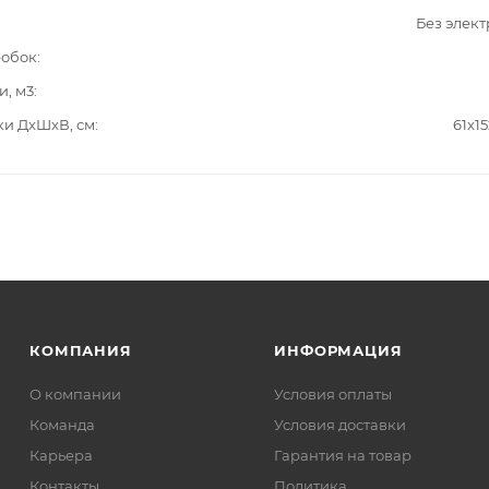
Без элек
робок
и, м3
ки ДxШxВ, см
61x15
КОМПАНИЯ
ИНФОРМАЦИЯ
О компании
Условия оплаты
Команда
Условия доставки
Карьера
Гарантия на товар
Контакты
Политика