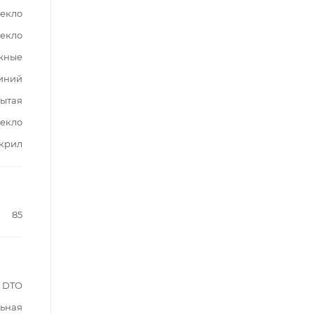
текло
текло
жные
иний
ытая
текло
крил
85
DTO
ьная