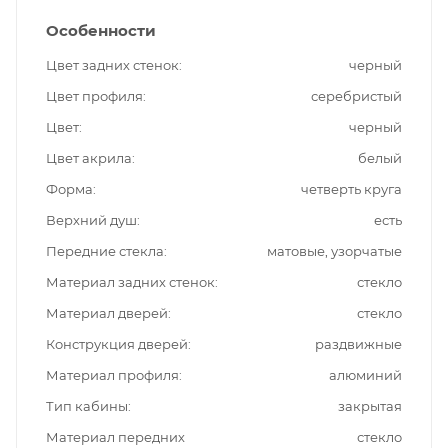
Особенности
Цвет задних стенок
черный
Цвет профиля
серебристый
Цвет
черный
Цвет акрила
белый
Форма
четверть круга
Верхний душ
есть
Передние стекла
матовые, узорчатые
Материал задних стенок
стекло
Материал дверей
стекло
Конструкция дверей
раздвижные
Материал профиля
алюминий
Тип кабины
закрытая
Материал передних
стекло