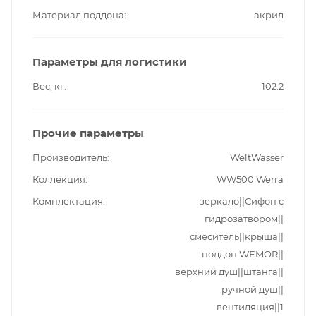
Материал поддона
акрил
Параметры для логистики
Вес, кг
102.2
Прочие параметры
Производитель
WeltWasser
Коллекция
WW500 Werra
Комплектация
зеркало||Сифон с
гидрозатвором||
смеситель||крыша||
поддон WEMOR||
верхний душ||штанга||
ручной душ||
вентиляция||1