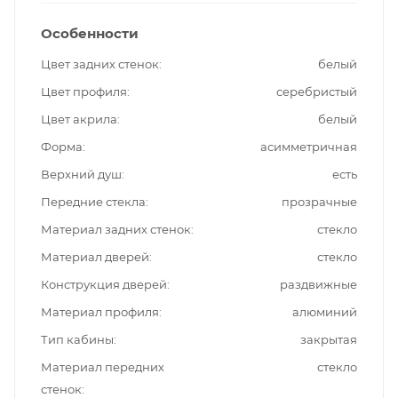
Особенности
Цвет задних стенок
белый
Цвет профиля
серебристый
Цвет акрила
белый
Форма
асимметричная
Верхний душ
есть
Передние стекла
прозрачные
Материал задних стенок
стекло
Материал дверей
стекло
Конструкция дверей
раздвижные
Материал профиля
алюминий
Тип кабины
закрытая
Материал передних
стекло
стенок