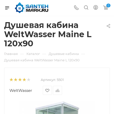
0
Душевая кабина
WeltWasser Maine L
120х90
—
—
—
Главная
Каталог
Душевые кабины
Душевая кабина WeltWasser Maine L 120х90
Артикул:
5501
WeltWasser