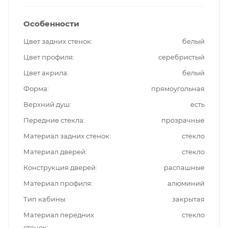
Особенности
Цвет задних стенок
белый
Цвет профиля
серебристый
Цвет акрила
белый
Форма
прямоугольная
Верхний душ
есть
Передние стекла
прозрачные
Материал задних стенок
стекло
Материал дверей
стекло
Конструкция дверей
распашные
Материал профиля
алюминий
Тип кабины
закрытая
Материал передних
стекло
стенок