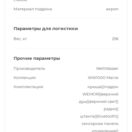
Материал поддона
акрил
Параметры для логистики
Вес, кг
256
Прочие параметры
Производитель
WeltWasser
Коллекция
WW1000 Maine
Комплектация
крыша||поддон
WEMOR||верхний
душ||верхний свет||
радио||
штанга||bluetooth||
сенсорная панель
управления||