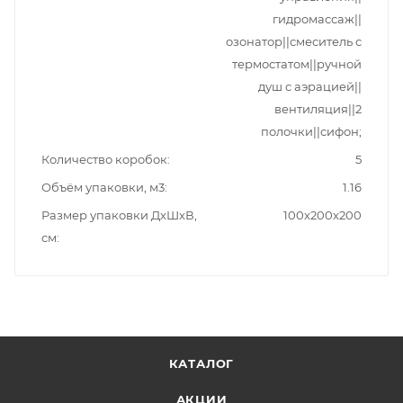
гидромассаж||
озонатор||смеситель с
термостатом||ручной
душ с аэрацией||
вентиляция||2
полочки||сифон;
Количество коробок
5
Объём упаковки, м3
1.16
Размер упаковки ДxШxВ,
100x200x200
см
КАТАЛОГ
АКЦИИ