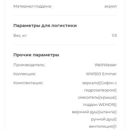
Материал поддона
акрил
Параметры для логистики
Вес, кг
113
Прочие параметры
Производитель
WeltWasser
Коллекция
WW500 Emmer
Комплектация
зеркало||Сифон с
гидрозатвором||
смеситель||крыша||
поддон WEMOR||
верхний душ||штанга||
ручной душ||
вентиляция||1