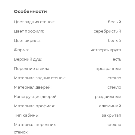
Особенности
Цвет задних стенок
белый
Цвет профиля
серебристый
Цвет акрила
белый
Форма
четверть круга
Верхний душ
есть
Передние стекла
прозрачные
Материал задних стенок
стекло
Материал дверей
стекло
Конструкция дверей
раздвижные
Материал профиля
алюминий
Тип кабины
закрытая
Материал передних
стекло
стенок