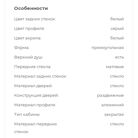
Особенности
Цвет задних стенок
белый
Цвет профиля
серый
Цвет акрила
белый
Форма
прямоугольная
Верхний душ
есть
Передние стекла
матовые
Материал задних стенок
стекло
Материал дверей
стекло
Конструкция дверей
раздвижные
Материал профиля
алюминий
Тип кабины
закрытая
Материал передних
стекло
стенок