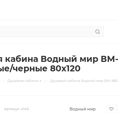
 кабина Водный мир ВМ-
е/черные 80x120
—
—
Душевые кабины
Душевая кабина Водный мир ВМ-882
Водный мир
Артикул:
4145