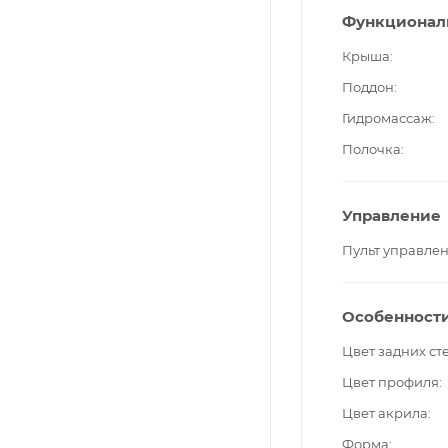
Функционал
Крыша
Поддон
Гидромассаж
Полочка
Управление
Пульт управле
Особенност
Цвет задних ст
Цвет профиля
Цвет акрила
Форма