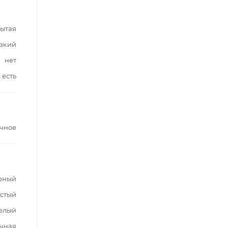
ытая
зкий
нет
есть
чное
рный
стый
елый
чная