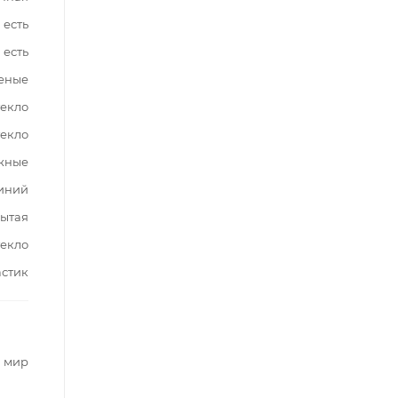
есть
есть
еные
текло
текло
жные
иний
ытая
текло
стик
 мир