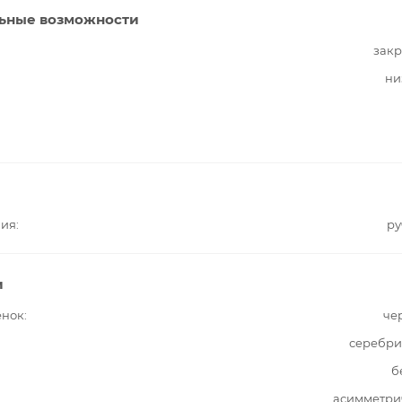
ьные возможности
закр
ни
ния
ру
и
енок
че
серебри
б
асимметри