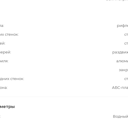
ла
рифл
их стенок
с
ей
с
верей
раздви
филя
алюм
закр
дних стенок
с
она
АБС-пла
аметры
Водный