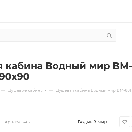
 кабина Водный мир ВМ-
90x90
—
—
Душевые кабины
Душевая кабина Водный мир ВМ-8811
Водный мир
Артикул:
4071