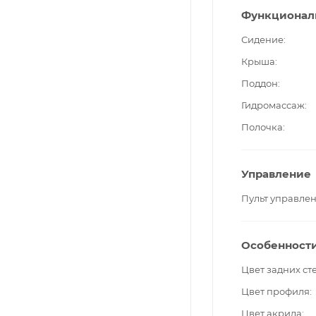
Функционал
Сидение
Крыша
Поддон
Гидромассаж
Полочка
Управление
Пульт управле
Особенност
Цвет задних ст
Цвет профиля
Цвет акрила