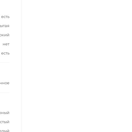
есть
ытая
окий
нет
есть
чное
рный
стый
елый