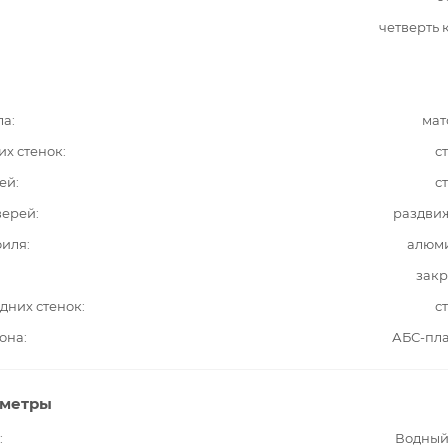
четверть 
ла
мат
их стенок
с
ей
с
верей
раздви
филя
алюм
закр
дних стенок
с
она
АБС-пла
аметры
Водный