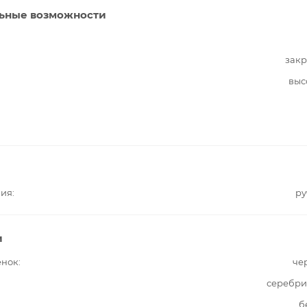
ьные возможности
закр
выс
ния
ру
и
енок
че
серебри
б