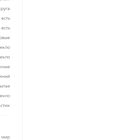
круга
есть
есть
овые
текло
текло
жные
иний
ытая
текло
стик
 мир