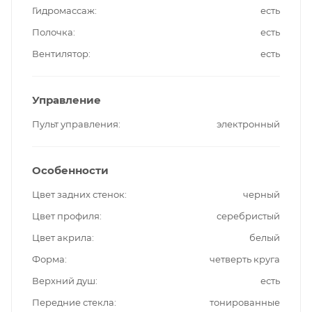
Гидромассаж
есть
Полочка
есть
Вентилятор
есть
Управление
Пульт управления
электронный
Особенности
Цвет задних стенок
черный
Цвет профиля
серебристый
Цвет акрила
белый
Форма
четверть круга
Верхний душ
есть
Передние стекла
тонированные