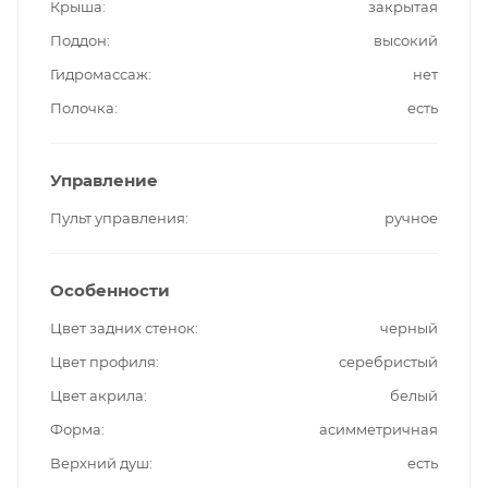
Крыша
закрытая
Поддон
высокий
Гидромассаж
нет
Полочка
есть
Управление
Пульт управления
ручное
Особенности
Цвет задних стенок
черный
Цвет профиля
серебристый
Цвет акрила
белый
Форма
асимметричная
Верхний душ
есть