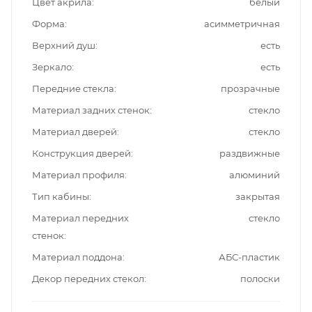
Цвет акрила
белый
Форма
асимметричная
Верхний душ
есть
Зеркало
есть
Передние стекла
прозрачные
Материал задних стенок
стекло
Материал дверей
стекло
Конструкция дверей
раздвижные
Материал профиля
алюминий
Тип кабины
закрытая
Материал передних
стекло
стенок
Материал поддона
АБС-пластик
Декор передних стекол
полоски